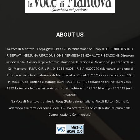
ABOUT US
La Voce di Mantova - Copyright(C)1999-2019 Vidiemme Soc. Coop TUTTI I DIRITTI SONO
RISERVATI. NESSUNA RIPRODUZIONE PERMESSA SENZA AUTORIZZAZIONE Direttore
responsabile: Alessio Tarpini Amministrazione, Direzione e Redazione: piazza Sordello,
12 - Mantova - P.IVA, C.F. e R.I. 01898140205 - R.E.A. 0207279 (Mantova) iscrizione al
Tribunale: iscritta al Tribunale di Mantova al n. 25 del 30/11/1992 - iscrizione al ROC:
n. 9363 Pubblicazione a stampa: ISSN 1594-1159 - Pubblicazione online: ISSN 2465-
132X La testata fruisce dei contributi diretti editoria L. 198/2016 e d.lgs 70/2017 (ex L.
250/90)
“La Voce di Mantova tramite la Fipeg (Federazione Italiana Piccoli Editori Giornali),
aderendo alla carta dei servizi dell'USPI ha accettato il Codice di Autodisciplina della
Comunicazione Commerciale"