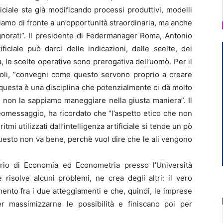
ficiale sta già modificando processi produttivi, modelli
viamo di fronte a un’opportunità straordinaria, ma anche
gnorati”. Il presidente di Federmanager Roma, Antonio
ficiale può darci delle indicazioni, delle scelte, dei
a, le scelte operative sono prerogativa dell’uomò. Per il
ioli, “convegni come questo servono proprio a creare
questa è una disciplina che potenzialmente ci dà molto
e non la sappiamo maneggiare nella giusta maniera”. Il
eomessaggio, ha ricordato che “l’aspetto etico che non
mi utilizzati dall’intelligenza artificiale si tende un pò
uesto non va bene, perchè vuol dire che le ali vengono
io di Economia ed Econometria presso l’Università
e risolve alcuni problemi, ne crea degli altri: il vero
mento fra i due atteggiamenti e che, quindi, le imprese
r massimizzarne le possibilità e finiscano poi per