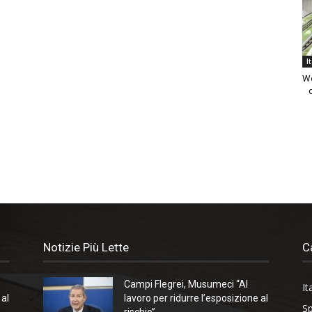
I
We
Notizie Più Lette
C
Campi Flegrei, Musumeci “Al
It
 al
lavoro per ridurre l’esposizione al
Sp
rischio”