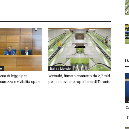
D
do
Italia / Mondo
sta di legge per
Webuild, firmato contratto da 2,7 mld
curezza e vivibilità spazi
per la nuova metropolitana di Toronto
I
C
l