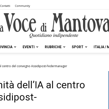
Contatti
Community
OVINCIA
EVENTI
RUBRICHE
SPORT
ITALIA /
la
A al centro del convegno Assidipost-Federmanager
ità dell’IA al centro
Voce
idipost-