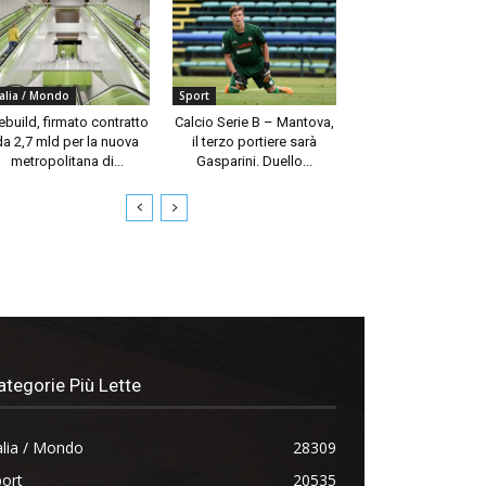
talia / Mondo
Sport
build, firmato contratto
Calcio Serie B – Mantova,
da 2,7 mld per la nuova
il terzo portiere sarà
metropolitana di...
Gasparini. Duello...
ategorie Più Lette
alia / Mondo
28309
ort
20535