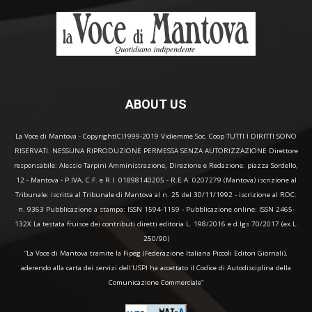
ABOUT US
La Voce di Mantova - Copyright(C)1999-2019 Vidiemme Soc. Coop TUTTI I DIRITTI SONO
RISERVATI. NESSUNA RIPRODUZIONE PERMESSA SENZA AUTORIZZAZIONE Direttore
responsabile: Alessio Tarpini Amministrazione, Direzione e Redazione: piazza Sordello,
12 - Mantova - P.IVA, C.F. e R.I. 01898140205 - R.E.A. 0207279 (Mantova) iscrizione al
Tribunale: iscritta al Tribunale di Mantova al n. 25 del 30/11/1992 - iscrizione al ROC:
n. 9363 Pubblicazione a stampa: ISSN 1594-1159 - Pubblicazione online: ISSN 2465-
132X La testata fruisce dei contributi diretti editoria L. 198/2016 e d.lgs 70/2017 (ex L.
250/90)
“La Voce di Mantova tramite la Fipeg (Federazione Italiana Piccoli Editori Giornali),
aderendo alla carta dei servizi dell'USPI ha accettato il Codice di Autodisciplina della
Comunicazione Commerciale"