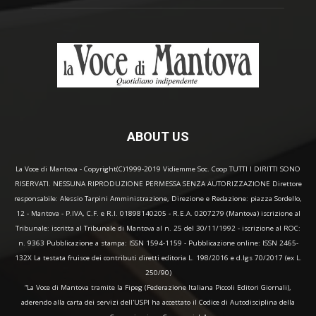
ABOUT US
La Voce di Mantova - Copyright(C)1999-2019 Vidiemme Soc. Coop TUTTI I DIRITTI SONO
RISERVATI. NESSUNA RIPRODUZIONE PERMESSA SENZA AUTORIZZAZIONE Direttore
responsabile: Alessio Tarpini Amministrazione, Direzione e Redazione: piazza Sordello,
12 - Mantova - P.IVA, C.F. e R.I. 01898140205 - R.E.A. 0207279 (Mantova) iscrizione al
Tribunale: iscritta al Tribunale di Mantova al n. 25 del 30/11/1992 - iscrizione al ROC:
n. 9363 Pubblicazione a stampa: ISSN 1594-1159 - Pubblicazione online: ISSN 2465-
132X La testata fruisce dei contributi diretti editoria L. 198/2016 e d.lgs 70/2017 (ex L.
250/90)
“La Voce di Mantova tramite la Fipeg (Federazione Italiana Piccoli Editori Giornali),
aderendo alla carta dei servizi dell'USPI ha accettato il Codice di Autodisciplina della