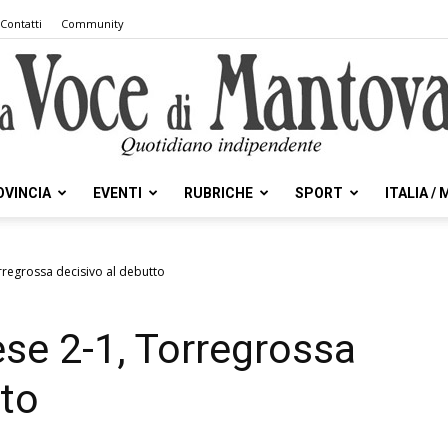
Contatti
Community
OVINCIA
EVENTI
RUBRICHE
SPORT
ITALIA /
la
regrossa decisivo al debutto
se 2-1, Torregrossa
Voce
tto