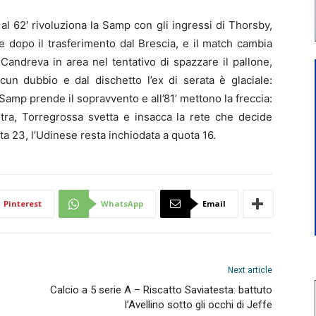
al 62′ rivoluziona la Samp con gli ingressi di Thorsby,
e dopo il trasferimento dal Brescia, e il match cambia
andreva in area nel tentativo di spazzare il pallone,
lcun dubbio e dal dischetto l’ex di serata è glaciale:
 Samp prende il sopravvento e all’81’ mettono la freccia:
stra, Torregrossa svetta e insacca la rete che decide
ota 23, l’Udinese resta inchiodata a quota 16.
Pinterest
WhatsApp
Email
Next article
Calcio a 5 serie A – Riscatto Saviatesta: battuto
l’Avellino sotto gli occhi di Jeffe