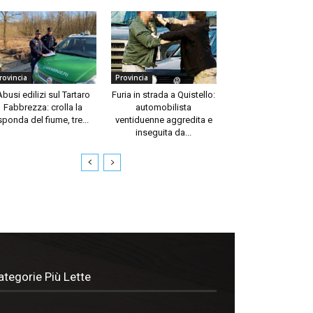
rovincia
Provincia
Abusi edilizi sul Tartaro
Furia in strada a Quistello:
Fabbrezza: crolla la
automobilista
sponda del fiume, tre...
ventiduenne aggredita e
inseguita da...
ategorie Più Lette