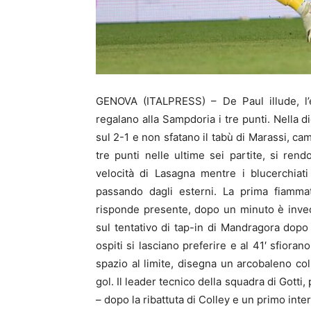
GENOVA (ITALPRESS) – De Paul illude, l’e
regalano alla Sampdoria i tre punti. Nella 
sul 2-1 e non sfatano il tabù di Marassi, ca
tre punti nelle ultime sei partite, si ren
velocità di Lasagna mentre i blucerchiati
passando dagli esterni. La prima fiamma
risponde presente, dopo un minuto è invece 
sul tentativo di tap-in di Mandragora dopo
ospiti si lasciano preferire e al 41′ sfioran
spazio al limite, disegna un arcobaleno col
gol. Il leader tecnico della squadra di Gotti
– dopo la ribattuta di Colley e un primo inte