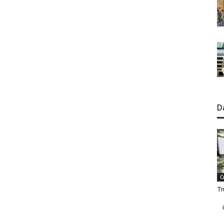
D
C
Tr