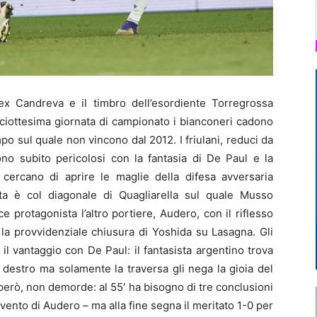
x Candreva e il timbro dell’esordiente Torregrossa
diciottesima giornata di campionato i bianconeri cadono
mpo sul quale non vincono dal 2012. I friulani, reduci da
dono subito pericolosi con la fantasia di De Paul e la
 cercano di aprire le maglie della difesa avversaria
ta è col diagonale di Quagliarella sul quale Musso
protagonista l’altro portiere, Audero, con il riflesso
 la provvidenziale chiusura di Yoshida su Lasagna. Gli
o il vantaggio con De Paul: il fantasista argentino trova
 destro ma solamente la traversa gli nega la gioia del
, però, non demorde: al 55′ ha bisogno di tre conclusioni
rvento di Audero – ma alla fine segna il meritato 1-0 per