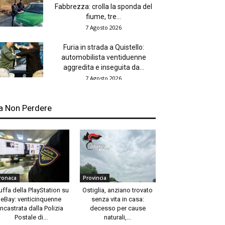
Fabbrezza: crolla la sponda del
fiume, tre...
7 Agosto 2026
Furia in strada a Quistello:
automobilista ventiduenne
aggredita e inseguita da...
7 Agosto 2026
a Non Perdere
ronaca
Provincia
uffa della PlayStation su
Ostiglia, anziano trovato
eBay: venticinquenne
senza vita in casa:
incastrata dalla Polizia
decesso per cause
Postale di...
naturali,...