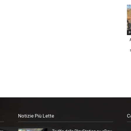
P
Notizie Più Lette
C