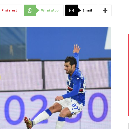
Di
Pinterest
WhatsApp
Email
Mantova