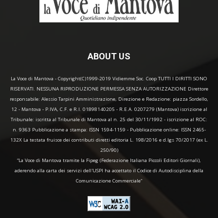
ABOUT US
La Voce di Mantova - Copyright(C)1999-2019 Vidiemme Soc. Coop TUTTI I DIRITTI SONO
RISERVATI. NESSUNA RIPRODUZIONE PERMESSA SENZA AUTORIZZAZIONE Direttore
responsabile: Alessio Tarpini Amministrazione, Direzione e Redazione: piazza Sordello,
12 - Mantova - P.IVA, C.F. e R.I. 01898140205 - R.E.A. 0207279 (Mantova) iscrizione al
Tribunale: iscritta al Tribunale di Mantova al n. 25 del 30/11/1992 - iscrizione al ROC:
n. 9363 Pubblicazione a stampa: ISSN 1594-1159 - Pubblicazione online: ISSN 2465-
132X La testata fruisce dei contributi diretti editoria L. 198/2016 e d.lgs 70/2017 (ex L.
250/90)
“La Voce di Mantova tramite la Fipeg (Federazione Italiana Piccoli Editori Giornali),
aderendo alla carta dei servizi dell'USPI ha accettato il Codice di Autodisciplina della
Comunicazione Commerciale"