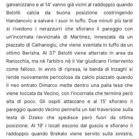
galvanizzano e al 14′ vanno già vicini al raddoppio quando
Belotti calcia da buona posizione costringendo
Handanovic a salvare i suoi in tuffo. Due minuti più tardi
si rivedono i nerazzurri che sfiorano il pareggio con
un’incornata ravvicinata di Martinez, innescata da un
piazzato di Calhanoglu, che viene sventata in tuffo da un
ottimo Berisha. Al 37′ Belotti viene atterrato in area da
Ranocchia, ma nè l’arbitro nè il Var giudicano l’intervento
come falloso. In avvio di ripresa, la banda di Inzaghi si
rende nuovamente pericolosa da calcio piazzato quando
il neo entrato Dimarco mette dentro una palla tesa che
viene toccata da Vecino, con l’incornata che termina però
alta di poco. Gli ospiti attaccano e al 15′ sfiorano il
pareggio quando Vecino pennella un bel traversone sulla
testa di Dzeko che spedisce però fuori da ottima
posizione. Al 19′ i locali escono dal guscio e sfiorano il
raddoppio quando Brekalo viene servito sulla sinistra,