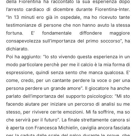
della Fiorentina ha raccontato la sua esperienza dopo
l’arresto cardiaco di dicembre durante Fiorentina-Inter.
“In 13 minuti ero già in ospedale, ma ho ricevuto tante
testimonianze di persone che non hanno avuto la stessa
fortuna. E’ fondamentale diffondere maggiore
consapevolezza sull’importanza del primo soccorso”, ha
dichiarato.
Poi ha aggiunto: “Io sto vivendo questa esperienza in un
modo particolare perchè per me il calcio è la mia forma di
espressione, quindi senza sento che manca qualcosa. E’
come, credo, per un cantante perdere la voce o per una
persona perdere un grande amore”. Il giocatore ha anche
parlato dell’importanza del supporto psicologico: “Mi sto
facendo aiutare per iniziare un percorso di analisi su me
stesso, per rivivere certe emozioni. Mi fa soffrire, ma so
che servirà per il futuro”. La finale strettamente canora si
è aperta con Francesca Michielin, caviglia ancora fasciata
per la caduta dalle scale del palco durante le prove, che