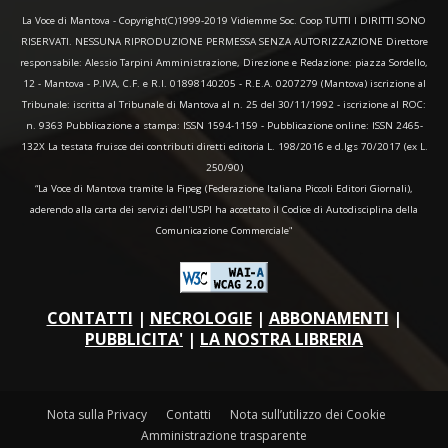
La Voce di Mantova - Copyright(C)1999-2019 Vidiemme Soc. Coop TUTTI I DIRITTI SONO
RISERVATI. NESSUNA RIPRODUZIONE PERMESSA SENZA AUTORIZZAZIONE Direttore
responsabile: Alessio Tarpini Amministrazione, Direzione e Redazione: piazza Sordello,
12 - Mantova - P.IVA, C.F. e R.I. 01898140205 - R.E.A. 0207279 (Mantova) iscrizione al
Tribunale: iscritta al Tribunale di Mantova al n. 25 del 30/11/1992 - iscrizione al ROC:
n. 9363 Pubblicazione a stampa: ISSN 1594-1159 - Pubblicazione online: ISSN 2465-
132X La testata fruisce dei contributi diretti editoria L. 198/2016 e d.lgs 70/2017 (ex L.
250/90)
“La Voce di Mantova tramite la Fipeg (Federazione Italiana Piccoli Editori Giornali),
aderendo alla carta dei servizi dell'USPI ha accettato il Codice di Autodisciplina della
Comunicazione Commerciale"
CONTATTI
|
NECROLOGIE
|
ABBONAMENTI
|
PUBBLICITA'
|
LA NOSTRA LIBRERIA
Nota sulla Privacy
Contatti
Nota sull’utilizzo dei Cookie
Amministrazione trasparente