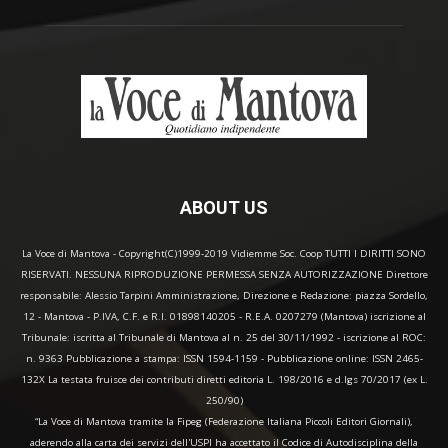
ABOUT US
La Voce di Mantova - Copyright(C)1999-2019 Vidiemme Soc. Coop TUTTI I DIRITTI SONO
RISERVATI. NESSUNA RIPRODUZIONE PERMESSA SENZA AUTORIZZAZIONE Direttore
responsabile: Alessio Tarpini Amministrazione, Direzione e Redazione: piazza Sordello,
12 - Mantova - P.IVA, C.F. e R.I. 01898140205 - R.E.A. 0207279 (Mantova) iscrizione al
Tribunale: iscritta al Tribunale di Mantova al n. 25 del 30/11/1992 - iscrizione al ROC:
n. 9363 Pubblicazione a stampa: ISSN 1594-1159 - Pubblicazione online: ISSN 2465-
132X La testata fruisce dei contributi diretti editoria L. 198/2016 e d.lgs 70/2017 (ex L.
250/90)
“La Voce di Mantova tramite la Fipeg (Federazione Italiana Piccoli Editori Giornali),
aderendo alla carta dei servizi dell'USPI ha accettato il Codice di Autodisciplina della