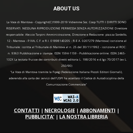
ABOUT US
La Voce di Mantova - Copyright(C)1999-2019 Vidiemme Soc. Coop TUTTI I DIRITTI SONO
RISERVATI. NESSUNA RIPRODUZIONE PERMESSA SENZA AUTORIZZAZIONE Direttore
responsabile: Alessio Tarpini Amministrazione, Direzione e Redazione: piazza Sordello,
12 - Mantova - P.IVA, C.F. e R.I. 01898140205 - R.E.A. 0207279 (Mantova) iscrizione al
Tribunale: iscritta al Tribunale di Mantova al n. 25 del 30/11/1992 - iscrizione al ROC:
n. 9363 Pubblicazione a stampa: ISSN 1594-1159 - Pubblicazione online: ISSN 2465-
132X La testata fruisce dei contributi diretti editoria L. 198/2016 e d.lgs 70/2017 (ex L.
250/90)
“La Voce di Mantova tramite la Fipeg (Federazione Italiana Piccoli Editori Giornali),
aderendo alla carta dei servizi dell'USPI ha accettato il Codice di Autodisciplina della
Comunicazione Commerciale"
CONTATTI
|
NECROLOGIE
|
ABBONAMENTI
|
PUBBLICITA'
|
LA NOSTRA LIBRERIA