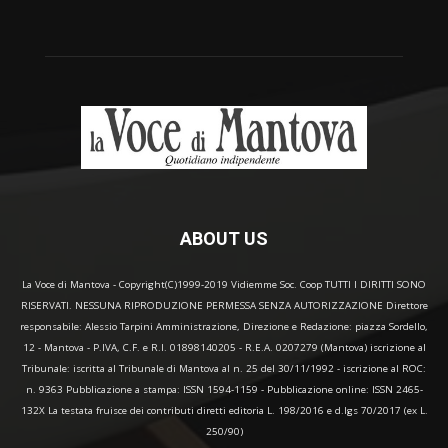
ABOUT US
La Voce di Mantova - Copyright(C)1999-2019 Vidiemme Soc. Coop TUTTI I DIRITTI SONO
RISERVATI. NESSUNA RIPRODUZIONE PERMESSA SENZA AUTORIZZAZIONE Direttore
responsabile: Alessio Tarpini Amministrazione, Direzione e Redazione: piazza Sordello,
12 - Mantova - P.IVA, C.F. e R.I. 01898140205 - R.E.A. 0207279 (Mantova) iscrizione al
Tribunale: iscritta al Tribunale di Mantova al n. 25 del 30/11/1992 - iscrizione al ROC:
n. 9363 Pubblicazione a stampa: ISSN 1594-1159 - Pubblicazione online: ISSN 2465-
132X La testata fruisce dei contributi diretti editoria L. 198/2016 e d.lgs 70/2017 (ex L.
250/90)