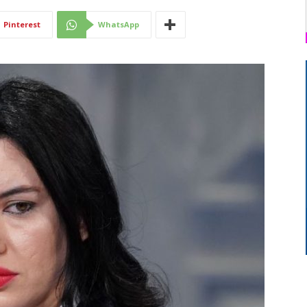
Di
Pinterest
WhatsApp
Mantova