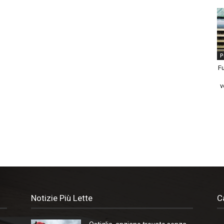
P
Fu
v
Notizie Più Lette
C