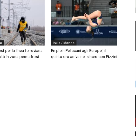
do
Italia / Mondo
est per la linea ferroviaria
En plein Pellacani agli Europei, il
cità in zona permafrost
quinto oro arriva nel sincro con Pizzini