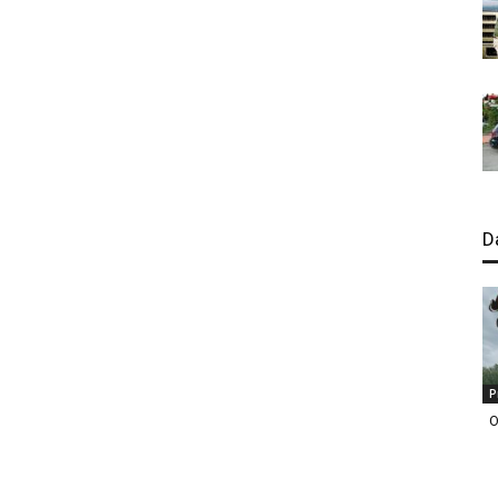
D
P
O