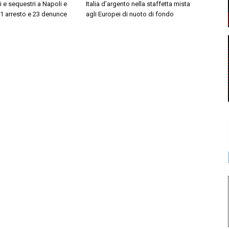
i e sequestri a Napoli e
Italia d’argento nella staffetta mista
 1 arresto e 23 denunce
agli Europei di nuoto di fondo