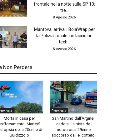
frontale nella notte sulla SP 10:
tre...
8 Agosto 2026
Mantova, arriva il BolaWrap per
la Polizia Locale: un laccio hi-
tech...
8 Agosto 2026
a Non Perdere
rovincia
Provincia
Morta in casa per
San Martino dall’Argine,
soffocamento. Martedì
cade sulla pista da
autopsia della 20enne di
motocross: 29enne
Guidizzolo
soccorso dall’elicottero