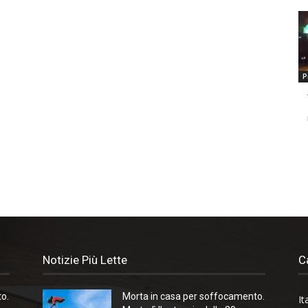
P
Notizie Più Lette
C
o.
Morta in casa per soffocamento.
It