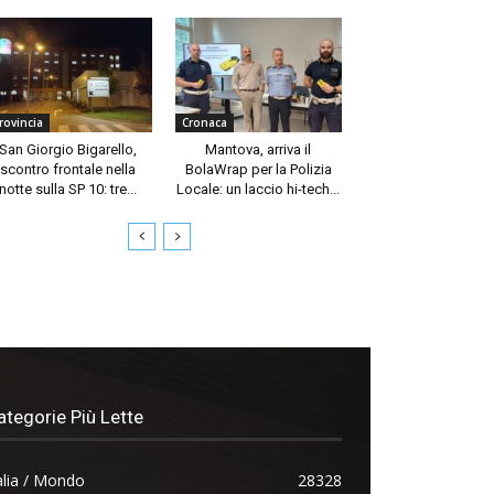
rovincia
Cronaca
San Giorgio Bigarello,
Mantova, arriva il
scontro frontale nella
BolaWrap per la Polizia
notte sulla SP 10: tre...
Locale: un laccio hi-tech...
ategorie Più Lette
alia / Mondo
28328