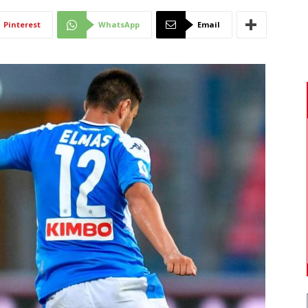
Di
Pinterest
WhatsApp
Email
Mantova