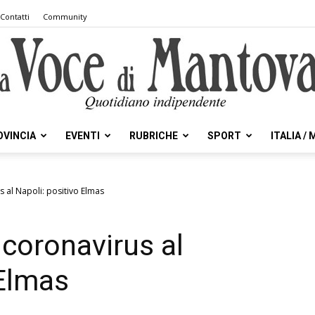
Contatti
Community
OVINCIA
EVENTI
RUBRICHE
SPORT
ITALIA /
la
 al Napoli: positivo Elmas
coronavirus al
Voce
 Elmas