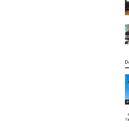
D
P
l’