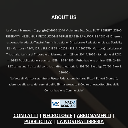
ABOUT US
La Voce di Mantova - Copyright(C)1999-2019 Vidiemme Soc. Coop TUTTI I DIRITTI SONO
RISERVATI. NESSUNA RIPRODUZIONE PERMESSA SENZA AUTORIZZAZIONE Direttore
responsabile: Alessio Tarpini Amministrazione, Direzione e Redazione: piazza Sordello,
12 - Mantova - P.IVA, C.F. e R.I. 01898140205 - R.E.A. 0207279 (Mantova) iscrizione al
Tribunale: iscritta al Tribunale di Mantova al n. 25 del 30/11/1992 - iscrizione al ROC:
n. 9363 Pubblicazione a stampa: ISSN 1594-1159 - Pubblicazione online: ISSN 2465-
132X La testata fruisce dei contributi diretti editoria L. 198/2016 e d.lgs 70/2017 (ex L.
250/90)
“La Voce di Mantova tramite la Fipeg (Federazione Italiana Piccoli Editori Giornali),
aderendo alla carta dei servizi dell'USPI ha accettato il Codice di Autodisciplina della
Comunicazione Commerciale"
CONTATTI
|
NECROLOGIE
|
ABBONAMENTI
|
PUBBLICITA'
|
LA NOSTRA LIBRERIA