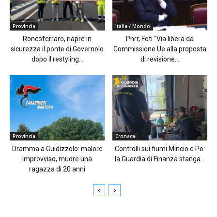
Provincia
Italia / Mondo
Roncoferraro, riapre in
Pnrr, Foti “Via libera da
sicurezza il ponte di Governolo
Commissione Ue alla proposta
dopo il restyling...
di revisione...
Provincia
Cronaca
Dramma a Guidizzolo: malore
Controlli sui fiumi Mincio e Po:
improvviso, muore una
la Guardia di Finanza stanga...
ragazza di 20 anni