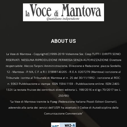
ABOUT US
La Voce di Mantova - Copyright(C)1999-2019 Vidiemme Soc. Coop TUTTI I DIRITTI SONO
RISERVATI. NESSUNA RIPRODUZIONE PERMESSA SENZA AUTORIZZAZIONE Direttore
responsabile: Alessio Tarpini Amministrazione, Direzione e Redazione: piazza Sordello,
12 - Mantova - P.IVA, C.F. e R.I. 01898140205 - R.E.A. 0207279 (Mantova) iscrizione al
Tribunale: iscritta al Tribunale di Mantova al n. 25 del 30/11/1992 - iscrizione al ROC:
n. 9363 Pubblicazione a stampa: ISSN 1594-1159 - Pubblicazione online: ISSN 2465-
132X La testata fruisce dei contributi diretti editoria L. 198/2016 e d.lgs 70/2017 (ex L.
250/90)
“La Voce di Mantova tramite la Fipeg (Federazione Italiana Piccoli Editori Giornali),
aderendo alla carta dei servizi dell'USPI ha accettato il Codice di Autodisciplina della
Comunicazione Commerciale"