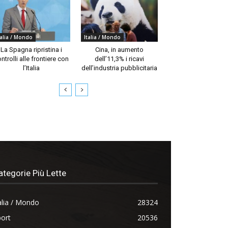
talia / Mondo
Italia / Mondo
La Spagna ripristina i
Cina, in aumento
ntrolli alle frontiere con
dell’11,3% i ricavi
l’Italia
dell’industria pubblicitaria
ategorie Più Lette
alia / Mondo
28324
ort
20536