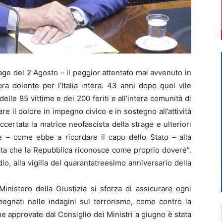
e del 2 Agosto – il peggior attentato mai avvenuto in
ora dolente per l’Italia intera. 43 anni dopo quel vile
delle 85 vittime e dei 200 feriti e all’intera comunità di
e il dolore in impegno civico e in sostegno all’attività
accertata la matrice neofascista della strage e ulteriori
e – come ebbe a ricordare il capo dello Stato – alla
leta che la Repubblica riconosce come proprio doverè”.
rdio, alla vigilia del quarantatreesimo anniversario della
Ministero della Giustizia si sforza di assicurare ogni
mpegnati nelle indagini sul terrorismo, come contro la
me approvate dal Consiglio dei Ministri a giugno è stata