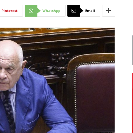
Di
Pinterest
WhatsApp
Email
Mantova