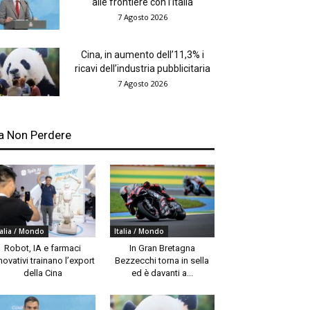
alle frontiere con l’Italia
7 Agosto 2026
Cina, in aumento dell’11,3% i
ricavi dell’industria pubblicitaria
7 Agosto 2026
a Non Perdere
talia / Mondo
Italia / Mondo
Robot, IA e farmaci
In Gran Bretagna
novativi trainano l’export
Bezzecchi torna in sella
della Cina
ed è davanti a...