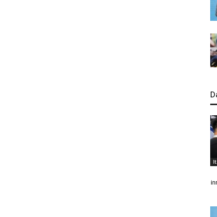
D
I
in