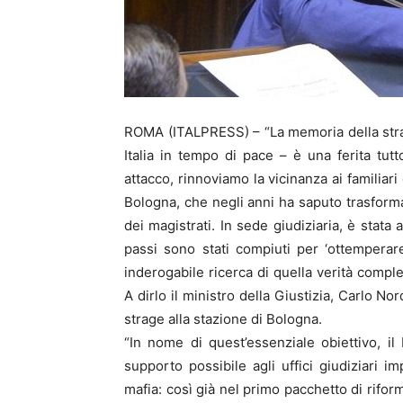
ROMA (ITALPRESS) – “La memoria della strag
Italia in tempo di pace – è una ferita tutt
attacco, rinnoviamo la vicinanza ai familiari 
Bologna, che negli anni ha saputo trasformar
dei magistrati. In sede giudiziaria, è stata 
passi sono stati compiuti per ‘ottemperar
inderogabile ricerca di quella verità comp
A dirlo il ministro della Giustizia, Carlo No
strage alla stazione di Bologna.
“In nome di quest’essenziale obiettivo, il 
supporto possibile agli uffici giudiziari i
mafia: così già nel primo pacchetto di rifor