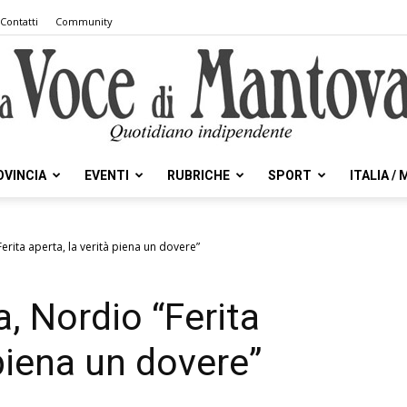
Contatti
Community
OVINCIA
EVENTI
RUBRICHE
SPORT
ITALIA /
la
erita aperta, la verità piena un dovere”
, Nordio “Ferita
Voce
 piena un dovere”