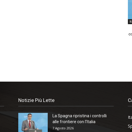
I
co
Notizie Più Lette
C
La Spagna ripristina i controlli
It
alle frontiere con l’Italia
Sp
7 Agosto 2026