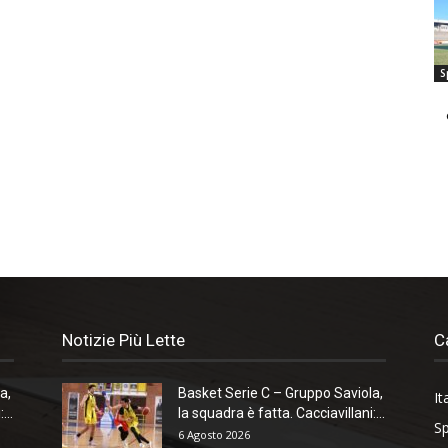
S
Notizie Più Lette
C
a,
Basket Serie C – Gruppo Saviola,
It
...
la squadra è fatta. Cacciavillani:...
Sp
6 Agosto 2026