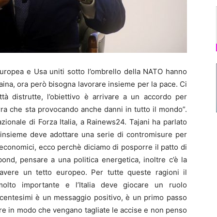
uropea e Usa uniti sotto l’ombrello della NATO hanno
raina, ora però bisogna lavorare insieme per la pace. Ci
tà distrutte, l’obiettivo è arrivare a un accordo per
ra che sta provocando anche danni in tutto il mondo”.
zionale di Forza Italia, a Rainews24. Tajani ha parlato
 insieme deve adottare una serie di contromisure per
 economici, ecco perchè diciamo di posporre il patto di
bond, pensare a una politica energetica, inoltre c’è la
vere un tetto europeo. Per tutte queste ragioni il
olto importante e l’Italia deve giocare un ruolo
25 centesimi è un messaggio positivo, è un primo passo
re in modo che vengano tagliate le accise e non penso