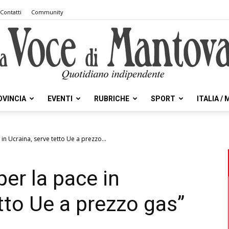
Contatti
Community
OVINCIA
EVENTI
RUBRICHE
SPORT
ITALIA /
la
in Ucraina, serve tetto Ue a prezzo...
per la pace in
Voce
tto Ue a prezzo gas”