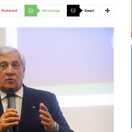
Di
Pinterest
WhatsApp
Email
Mantova