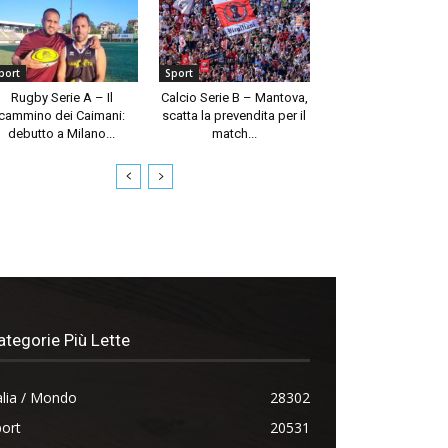
port
Sport
Rugby Serie A – Il
Calcio Serie B – Mantova,
cammino dei Caimani:
scatta la prevendita per il
debutto a Milano...
match...
ategorie Più Lette
alia / Mondo
28302
ort
20531