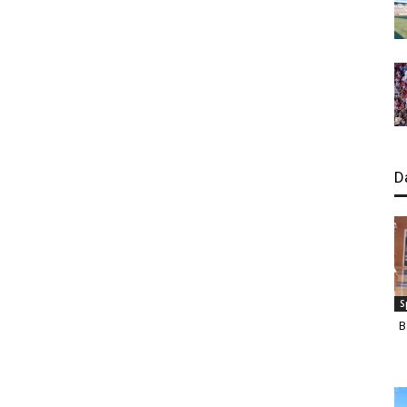
D
S
B