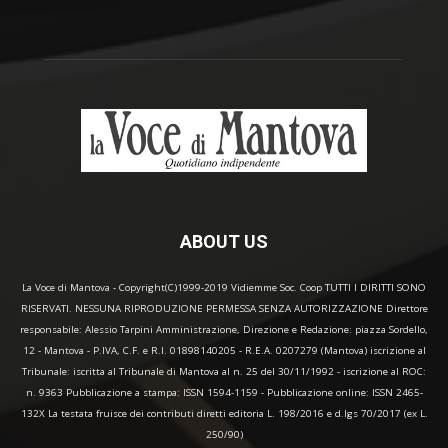
ABOUT US
La Voce di Mantova - Copyright(C)1999-2019 Vidiemme Soc. Coop TUTTI I DIRITTI SONO
RISERVATI. NESSUNA RIPRODUZIONE PERMESSA SENZA AUTORIZZAZIONE Direttore
responsabile: Alessio Tarpini Amministrazione, Direzione e Redazione: piazza Sordello,
12 - Mantova - P.IVA, C.F. e R.I. 01898140205 - R.E.A. 0207279 (Mantova) iscrizione al
Tribunale: iscritta al Tribunale di Mantova al n. 25 del 30/11/1992 - iscrizione al ROC:
n. 9363 Pubblicazione a stampa: ISSN 1594-1159 - Pubblicazione online: ISSN 2465-
132X La testata fruisce dei contributi diretti editoria L. 198/2016 e d.lgs 70/2017 (ex L.
250/90)