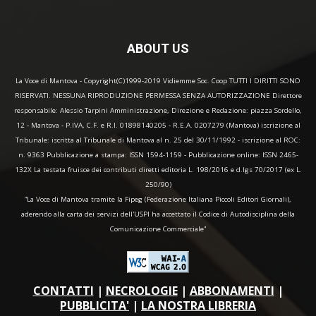
ABOUT US
La Voce di Mantova - Copyright(C)1999-2019 Vidiemme Soc. Coop TUTTI I DIRITTI SONO
RISERVATI. NESSUNA RIPRODUZIONE PERMESSA SENZA AUTORIZZAZIONE Direttore
responsabile: Alessio Tarpini Amministrazione, Direzione e Redazione: piazza Sordello,
12 - Mantova - P.IVA, C.F. e R.I. 01898140205 - R.E.A. 0207279 (Mantova) iscrizione al
Tribunale: iscritta al Tribunale di Mantova al n. 25 del 30/11/1992 - iscrizione al ROC:
n. 9363 Pubblicazione a stampa: ISSN 1594-1159 - Pubblicazione online: ISSN 2465-
132X La testata fruisce dei contributi diretti editoria L. 198/2016 e d.lgs 70/2017 (ex L.
250/90)
“La Voce di Mantova tramite la Fipeg (Federazione Italiana Piccoli Editori Giornali),
aderendo alla carta dei servizi dell'USPI ha accettato il Codice di Autodisciplina della
Comunicazione Commerciale"
CONTATTI
|
NECROLOGIE
|
ABBONAMENTI
|
PUBBLICITA'
|
LA NOSTRA LIBRERIA