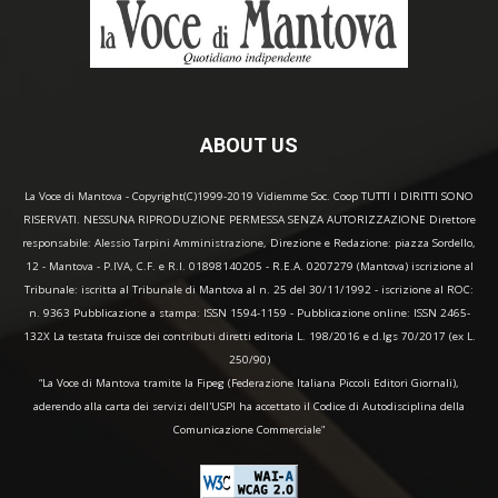
ABOUT US
La Voce di Mantova - Copyright(C)1999-2019 Vidiemme Soc. Coop TUTTI I DIRITTI SONO
RISERVATI. NESSUNA RIPRODUZIONE PERMESSA SENZA AUTORIZZAZIONE Direttore
responsabile: Alessio Tarpini Amministrazione, Direzione e Redazione: piazza Sordello,
12 - Mantova - P.IVA, C.F. e R.I. 01898140205 - R.E.A. 0207279 (Mantova) iscrizione al
Tribunale: iscritta al Tribunale di Mantova al n. 25 del 30/11/1992 - iscrizione al ROC:
n. 9363 Pubblicazione a stampa: ISSN 1594-1159 - Pubblicazione online: ISSN 2465-
132X La testata fruisce dei contributi diretti editoria L. 198/2016 e d.lgs 70/2017 (ex L.
250/90)
“La Voce di Mantova tramite la Fipeg (Federazione Italiana Piccoli Editori Giornali),
aderendo alla carta dei servizi dell'USPI ha accettato il Codice di Autodisciplina della
Comunicazione Commerciale"