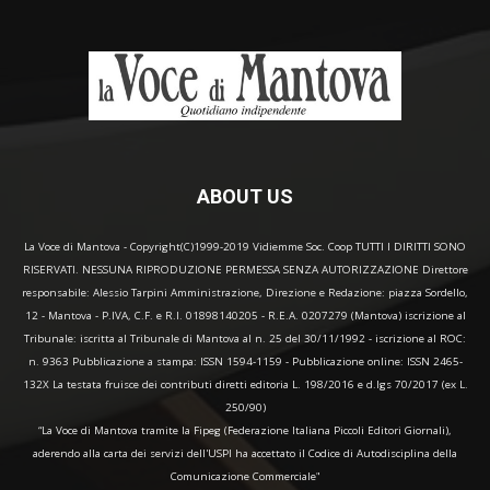
ABOUT US
La Voce di Mantova - Copyright(C)1999-2019 Vidiemme Soc. Coop TUTTI I DIRITTI SONO
RISERVATI. NESSUNA RIPRODUZIONE PERMESSA SENZA AUTORIZZAZIONE Direttore
responsabile: Alessio Tarpini Amministrazione, Direzione e Redazione: piazza Sordello,
12 - Mantova - P.IVA, C.F. e R.I. 01898140205 - R.E.A. 0207279 (Mantova) iscrizione al
Tribunale: iscritta al Tribunale di Mantova al n. 25 del 30/11/1992 - iscrizione al ROC:
n. 9363 Pubblicazione a stampa: ISSN 1594-1159 - Pubblicazione online: ISSN 2465-
132X La testata fruisce dei contributi diretti editoria L. 198/2016 e d.lgs 70/2017 (ex L.
250/90)
“La Voce di Mantova tramite la Fipeg (Federazione Italiana Piccoli Editori Giornali),
aderendo alla carta dei servizi dell'USPI ha accettato il Codice di Autodisciplina della
Comunicazione Commerciale"