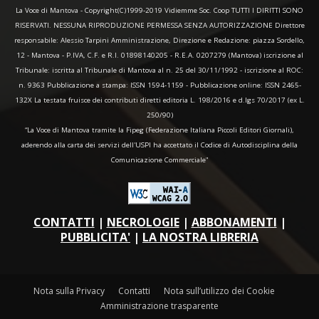
La Voce di Mantova - Copyright(C)1999-2019 Vidiemme Soc. Coop TUTTI I DIRITTI SONO
RISERVATI. NESSUNA RIPRODUZIONE PERMESSA SENZA AUTORIZZAZIONE Direttore
responsabile: Alessio Tarpini Amministrazione, Direzione e Redazione: piazza Sordello,
12 - Mantova - P.IVA, C.F. e R.I. 01898140205 - R.E.A. 0207279 (Mantova) iscrizione al
Tribunale: iscritta al Tribunale di Mantova al n. 25 del 30/11/1992 - iscrizione al ROC:
n. 9363 Pubblicazione a stampa: ISSN 1594-1159 - Pubblicazione online: ISSN 2465-
132X La testata fruisce dei contributi diretti editoria L. 198/2016 e d.lgs 70/2017 (ex L.
250/90)
“La Voce di Mantova tramite la Fipeg (Federazione Italiana Piccoli Editori Giornali),
aderendo alla carta dei servizi dell'USPI ha accettato il Codice di Autodisciplina della
Comunicazione Commerciale"
CONTATTI
|
NECROLOGIE
|
ABBONAMENTI
|
PUBBLICITA'
|
LA NOSTRA LIBRERIA
Nota sulla Privacy
Contatti
Nota sull’utilizzo dei Cookie
Amministrazione trasparente