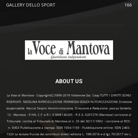
GALLERY DELLO SPORT
166
ABOUT US
La Voce di Mantova - Copyright(C)1999-2019 Vidiemme Soc. Coop TUTTI I DIRITTI SONO
RISERVATI. NESSUNA RIPRODUZIONE PERMESSA SENZA AUTORIZZAZIONE Direttore
responsabile: Alessio Tarpini Amministrazione, Direzione e Redazione: piazza Sordello,
12 - Mantova - P.IVA, C.F. e R.I. 01898140205 - R.E.A. 0207279 (Mantova) iscrizione al
Tribunale: iscritta al Tribunale di Mantova al n. 25 del 30/11/1992 - iscrizione al ROC:
n. 9363 Pubblicazione a stampa: ISSN 1594-1159 - Pubblicazione online: ISSN 2465-
132X La testata fruisce dei contributi diretti editoria L. 198/2016 e d.lgs 70/2017 (ex L.