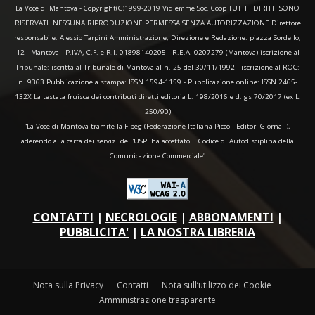
La Voce di Mantova - Copyright(C)1999-2019 Vidiemme Soc. Coop TUTTI I DIRITTI SONO
RISERVATI. NESSUNA RIPRODUZIONE PERMESSA SENZA AUTORIZZAZIONE Direttore
responsabile: Alessio Tarpini Amministrazione, Direzione e Redazione: piazza Sordello,
12 - Mantova - P.IVA, C.F. e R.I. 01898140205 - R.E.A. 0207279 (Mantova) iscrizione al
Tribunale: iscritta al Tribunale di Mantova al n. 25 del 30/11/1992 - iscrizione al ROC:
n. 9363 Pubblicazione a stampa: ISSN 1594-1159 - Pubblicazione online: ISSN 2465-
132X La testata fruisce dei contributi diretti editoria L. 198/2016 e d.lgs 70/2017 (ex L.
250/90)
“La Voce di Mantova tramite la Fipeg (Federazione Italiana Piccoli Editori Giornali),
aderendo alla carta dei servizi dell'USPI ha accettato il Codice di Autodisciplina della
Comunicazione Commerciale"
CONTATTI
|
NECROLOGIE
|
ABBONAMENTI
|
PUBBLICITA'
|
LA NOSTRA LIBRERIA
Nota sulla Privacy
Contatti
Nota sull’utilizzo dei Cookie
Amministrazione trasparente