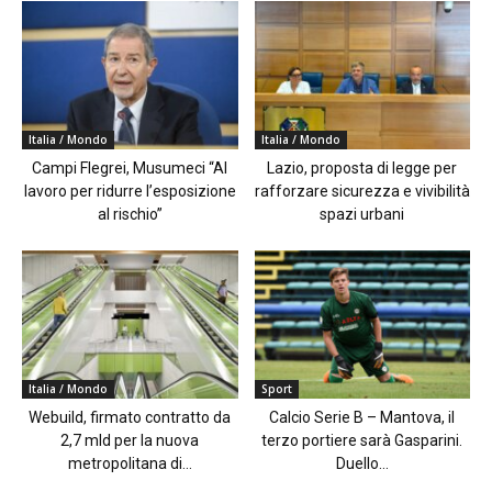
Italia / Mondo
Italia / Mondo
Campi Flegrei, Musumeci “Al
Lazio, proposta di legge per
lavoro per ridurre l’esposizione
rafforzare sicurezza e vivibilità
al rischio”
spazi urbani
Italia / Mondo
Sport
Webuild, firmato contratto da
Calcio Serie B – Mantova, il
2,7 mld per la nuova
terzo portiere sarà Gasparini.
metropolitana di...
Duello...