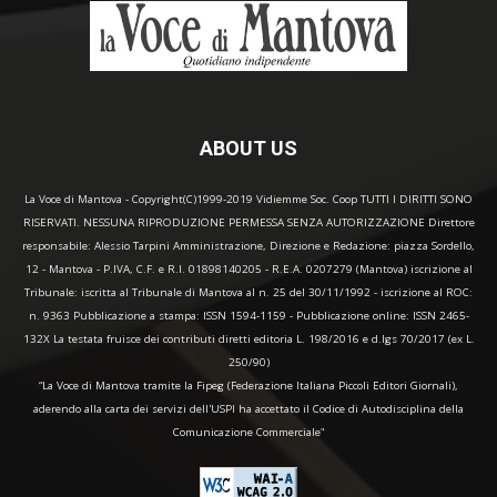
ABOUT US
La Voce di Mantova - Copyright(C)1999-2019 Vidiemme Soc. Coop TUTTI I DIRITTI SONO
RISERVATI. NESSUNA RIPRODUZIONE PERMESSA SENZA AUTORIZZAZIONE Direttore
responsabile: Alessio Tarpini Amministrazione, Direzione e Redazione: piazza Sordello,
12 - Mantova - P.IVA, C.F. e R.I. 01898140205 - R.E.A. 0207279 (Mantova) iscrizione al
Tribunale: iscritta al Tribunale di Mantova al n. 25 del 30/11/1992 - iscrizione al ROC:
n. 9363 Pubblicazione a stampa: ISSN 1594-1159 - Pubblicazione online: ISSN 2465-
132X La testata fruisce dei contributi diretti editoria L. 198/2016 e d.lgs 70/2017 (ex L.
250/90)
“La Voce di Mantova tramite la Fipeg (Federazione Italiana Piccoli Editori Giornali),
aderendo alla carta dei servizi dell'USPI ha accettato il Codice di Autodisciplina della
Comunicazione Commerciale"