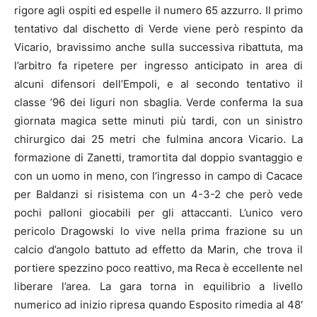
rigore agli ospiti ed espelle il numero 65 azzurro. Il primo
tentativo dal dischetto di Verde viene però respinto da
Vicario, bravissimo anche sulla successiva ribattuta, ma
l’arbitro fa ripetere per ingresso anticipato in area di
alcuni difensori dell’Empoli, e al secondo tentativo il
classe ’96 dei liguri non sbaglia. Verde conferma la sua
giornata magica sette minuti più tardi, con un sinistro
chirurgico dai 25 metri che fulmina ancora Vicario. La
formazione di Zanetti, tramortita dal doppio svantaggio e
con un uomo in meno, con l’ingresso in campo di Cacace
per Baldanzi si risistema con un 4-3-2 che però vede
pochi palloni giocabili per gli attaccanti. L’unico vero
pericolo Dragowski lo vive nella prima frazione su un
calcio d’angolo battuto ad effetto da Marin, che trova il
portiere spezzino poco reattivo, ma Reca è eccellente nel
liberare l’area. La gara torna in equilibrio a livello
numerico ad inizio ripresa quando Esposito rimedia al 48′