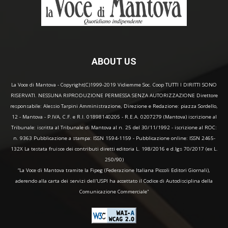
ABOUT US
La Voce di Mantova - Copyright(C)1999-2019 Vidiemme Soc. Coop TUTTI I DIRITTI SONO
RISERVATI. NESSUNA RIPRODUZIONE PERMESSA SENZA AUTORIZZAZIONE Direttore
responsabile: Alessio Tarpini Amministrazione, Direzione e Redazione: piazza Sordello,
12 - Mantova - P.IVA, C.F. e R.I. 01898140205 - R.E.A. 0207279 (Mantova) iscrizione al
Tribunale: iscritta al Tribunale di Mantova al n. 25 del 30/11/1992 - iscrizione al ROC:
n. 9363 Pubblicazione a stampa: ISSN 1594-1159 - Pubblicazione online: ISSN 2465-
132X La testata fruisce dei contributi diretti editoria L. 198/2016 e d.lgs 70/2017 (ex L.
250/90)
“La Voce di Mantova tramite la Fipeg (Federazione Italiana Piccoli Editori Giornali),
aderendo alla carta dei servizi dell'USPI ha accettato il Codice di Autodisciplina della
Comunicazione Commerciale"