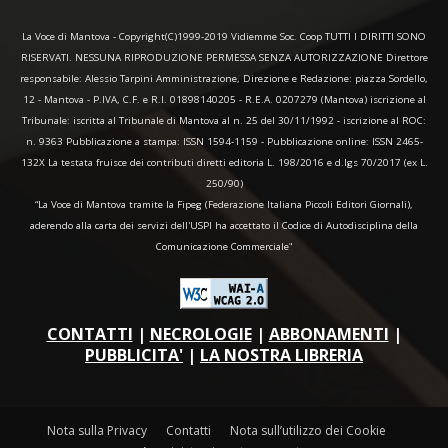
La Voce di Mantova - Copyright(C)1999-2019 Vidiemme Soc. Coop TUTTI I DIRITTI SONO
RISERVATI. NESSUNA RIPRODUZIONE PERMESSA SENZA AUTORIZZAZIONE Direttore
responsabile: Alessio Tarpini Amministrazione, Direzione e Redazione: piazza Sordello,
12 - Mantova - P.IVA, C.F. e R.I. 01898140205 - R.E.A. 0207279 (Mantova) iscrizione al
Tribunale: iscritta al Tribunale di Mantova al n. 25 del 30/11/1992 - iscrizione al ROC:
n. 9363 Pubblicazione a stampa: ISSN 1594-1159 - Pubblicazione online: ISSN 2465-
132X La testata fruisce dei contributi diretti editoria L. 198/2016 e d.lgs 70/2017 (ex L.
250/90)
“La Voce di Mantova tramite la Fipeg (Federazione Italiana Piccoli Editori Giornali),
aderendo alla carta dei servizi dell'USPI ha accettato il Codice di Autodisciplina della
Comunicazione Commerciale"
CONTATTI
|
NECROLOGIE
|
ABBONAMENTI
|
PUBBLICITA'
|
LA NOSTRA LIBRERIA
Nota sulla Privacy
Contatti
Nota sull’utilizzo dei Cookie