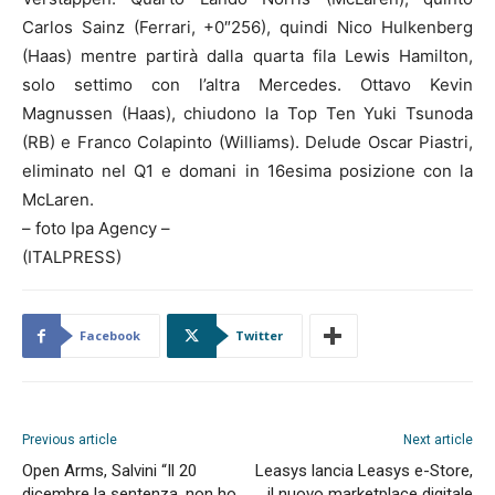
Carlos Sainz (Ferrari, +0″256), quindi Nico Hulkenberg
(Haas) mentre partirà dalla quarta fila Lewis Hamilton,
solo settimo con l’altra Mercedes. Ottavo Kevin
Magnussen (Haas), chiudono la Top Ten Yuki Tsunoda
(RB) e Franco Colapinto (Williams). Delude Oscar Piastri,
eliminato nel Q1 e domani in 16esima posizione con la
McLaren.
– foto Ipa Agency –
(ITALPRESS)
Facebook
Twitter
Previous article
Next article
Open Arms, Salvini “Il 20
Leasys lancia Leasys e-Store,
dicembre la sentenza, non ho
il nuovo marketplace digitale