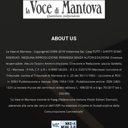
ABOUT US
La Voce di Mantova - Copyright(C)1999-2019 Vidiemme Soc. Coop TUTTI I DIRITTI SONO
RISERVATI. NESSUNA RIPRODUZIONE PERMESSA SENZA AUTORIZZAZIONE Direttore
responsabile: Alessio Tarpini Amministrazione, Direzione e Redazione: piazza Sordello,
12 - Mantova - P.IVA, C.F. e R.I. 01898140205 - R.E.A. 0207279 (Mantova) iscrizione al
Tribunale: iscritta al Tribunale di Mantova al n. 25 del 30/11/1992 - iscrizione al ROC:
n. 9363 Pubblicazione a stampa: ISSN 1594-1159 - Pubblicazione online: ISSN 2465-
132X La testata fruisce dei contributi diretti editoria L. 198/2016 e d.lgs 70/2017 (ex L.
250/90)
“La Voce di Mantova tramite la Fipeg (Federazione Italiana Piccoli Editori Giornali),
aderendo alla carta dei servizi dell'USPI ha accettato il Codice di Autodisciplina della
Comunicazione Commerciale"