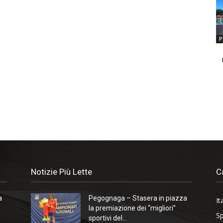
P
Notizie Più Lette
C
a
Pegognaga – Stasera in piazza
It
la premiazione dei “migliori”
Sp
sportivi del...