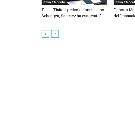
Italia / Mondo
Italia / Mon
Tajani “Finito il pericolo ripristiniamo
E’ morto Mas
Schengen, Sanchez ha esagerato”
del “manua