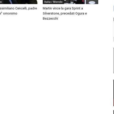
do
Italia / Mondo
similiano Cencelli, padre
Martin vince la gara Sprint a
le” omonimo
Silverstone, preceduti Ogura e
Bezzecchi