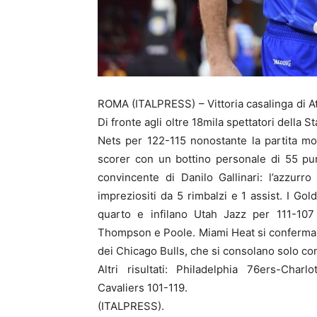
ROMA (ITALPRESS) – Vittoria casalinga di Atl
Di fronte agli oltre 18mila spettatori della
Nets per 122-115 nonostante la partita mon
scorer con un bottino personale di 55 pun
convincente di Danilo Gallinari: l’azzurr
impreziositi da 5 rimbalzi e 1 assist. I Go
quarto e infilano Utah Jazz per 111-107
Thompson e Poole. Miami Heat si conferma p
dei Chicago Bulls, che si consolano solo co
Altri risultati: Philadelphia 76ers-Cha
Cavaliers 101-119.
(ITALPRESS).