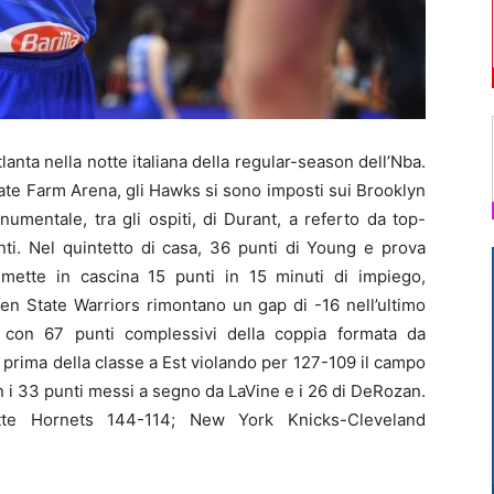
anta nella notte italiana della regular-season dell’Nba.
 State Farm Arena, gli Hawks si sono imposti sui Brooklyn
umentale, tra gli ospiti, di Durant, a referto da top-
ti. Nel quintetto di casa, 36 punti di Young e prova
o mette in cascina 15 punti in 15 minuti di impiego,
lden State Warriors rimontano un gap di -16 nell’ultimo
 con 67 punti complessivi della coppia formata da
rima della classe a Est violando per 127-109 il campo
n i 33 punti messi a segno da LaVine e i 26 di DeRozan.
rlotte Hornets 144-114; New York Knicks-Cleveland