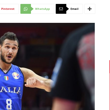
Di
Pinterest
WhatsApp
Email
Mantova