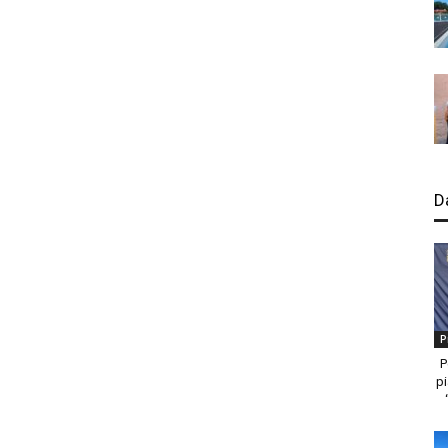
D
P
P
pi