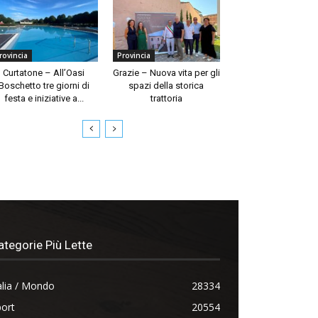
rovincia
Provincia
Curtatone – All’Oasi
Grazie – Nuova vita per gli
Boschetto tre giorni di
spazi della storica
festa e iniziative a...
trattoria
ategorie Più Lette
alia / Mondo
28334
ort
20554