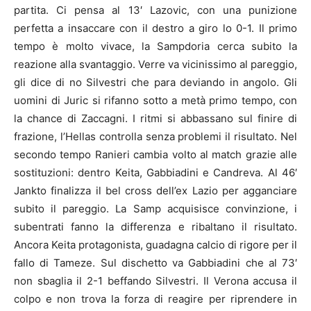
partita. Ci pensa al 13′ Lazovic, con una punizione
perfetta a insaccare con il destro a giro lo 0-1. Il primo
tempo è molto vivace, la Sampdoria cerca subito la
reazione alla svantaggio. Verre va vicinissimo al pareggio,
gli dice di no Silvestri che para deviando in angolo. Gli
uomini di Juric si rifanno sotto a metà primo tempo, con
la chance di Zaccagni. I ritmi si abbassano sul finire di
frazione, l’Hellas controlla senza problemi il risultato. Nel
secondo tempo Ranieri cambia volto al match grazie alle
sostituzioni: dentro Keita, Gabbiadini e Candreva. Al 46′
Jankto finalizza il bel cross dell’ex Lazio per agganciare
subito il pareggio. La Samp acquisisce convinzione, i
subentrati fanno la differenza e ribaltano il risultato.
Ancora Keita protagonista, guadagna calcio di rigore per il
fallo di Tameze. Sul dischetto va Gabbiadini che al 73′
non sbaglia il 2-1 beffando Silvestri. Il Verona accusa il
colpo e non trova la forza di reagire per riprendere in