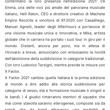
confermano la loro presenza nell’edizione 2021: c’è
Emma, una delle voci più amate del panorama musicale
italiano, Hell Raton, CEO e direttore creativo di Machete
Empire Records e vincitore di XF2020 con Casadilego,
Manuel Agnelli, leader degli Afterhours e portavoce di
una visione musicale unica e innovativa, e Mika, artista
globale che in carriera ha portato i suoi tour in giro per il
mondo. Distanti, ancora per poco, ma in attesa di
ritrovarsi a breve, annunciano con entusiasmo la novità
dell’abolizione della suddivisione in categorie tradizionali.
Con loro Ludovico Tersigni, mentre prende le misure con
X Factor.
X Factor 2021 cambia: quella italiana è la prima edizione
al mondo a dire addio alla storica suddivisione per
categorie di sesso, età e formazione musicale (i singoli e
le band). I 4 giudici rimarranno mentori di squadre che
mai come stavolta saranno eterogenee, composte sia da
solisti che da band attraverso una modalità di