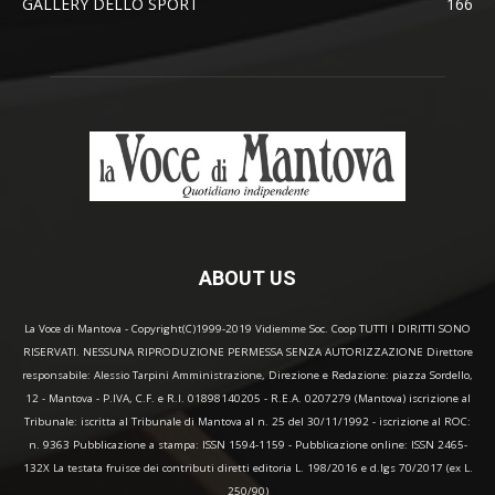
GALLERY DELLO SPORT
166
ABOUT US
La Voce di Mantova - Copyright(C)1999-2019 Vidiemme Soc. Coop TUTTI I DIRITTI SONO
RISERVATI. NESSUNA RIPRODUZIONE PERMESSA SENZA AUTORIZZAZIONE Direttore
responsabile: Alessio Tarpini Amministrazione, Direzione e Redazione: piazza Sordello,
12 - Mantova - P.IVA, C.F. e R.I. 01898140205 - R.E.A. 0207279 (Mantova) iscrizione al
Tribunale: iscritta al Tribunale di Mantova al n. 25 del 30/11/1992 - iscrizione al ROC:
n. 9363 Pubblicazione a stampa: ISSN 1594-1159 - Pubblicazione online: ISSN 2465-
132X La testata fruisce dei contributi diretti editoria L. 198/2016 e d.lgs 70/2017 (ex L.
250/90)