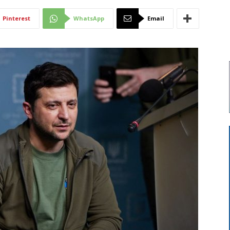
Di
Pinterest
WhatsApp
Email
Mantova