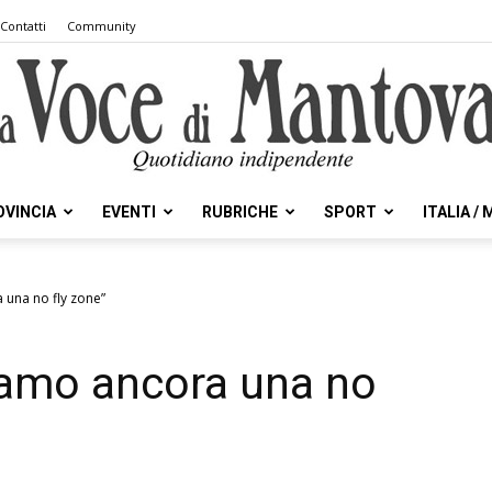
Contatti
Community
OVINCIA
EVENTI
RUBRICHE
SPORT
ITALIA /
la
 una no fly zone”
iamo ancora una no
Voce