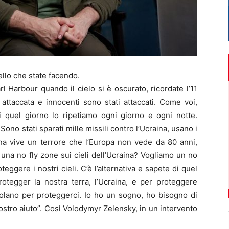
llo che state facendo.
l Harbour quando il cielo si è oscurato, ricordate l’11
 attaccata e innocenti sono stati attaccati. Come voi,
quel giorno lo ripetiamo ogni giorno e ogni notte.
ono stati sparati mille missili contro l’Ucraina, usano i
ina vive un terrore che l’Europa non vede da 80 anni,
una no fly zone sui cieli dell’Ucraina? Vogliamo un no
eggere i nostri cieli. C’è l’alternativa e sapete di quel
otegger la nostra terra, l’Ucraina, e per proteggere
volano per proteggerci. Io ho un sogno, ho bisogno di
ostro aiuto”. Così Volodymyr Zelensky, in un intervento