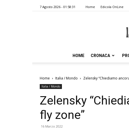
7 Agosto 2026 - 01:58:31
Home
Edicola OnLine
HOME
CRONACA
PR
Home
Italia / Mondo
Zelensky “Chiediamo ancora
Italia / Mondo
Zelensky “Chied
fly zone”
16 Marzo 2022