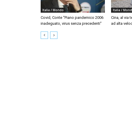
Italia / Mondo
Italia / Mon
Covid, Conte “Piano pandemico 2006
Cina, al via t
inadeguato, virus senza precedenti”
ad alta velo