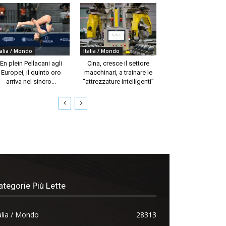
talia / Mondo
Italia / Mondo
En plein Pellacani agli
Cina, cresce il settore
Europei, il quinto oro
macchinari, a trainare le
arriva nel sincro...
“attrezzature intelligenti”
ategorie Più Lette
alia / Mondo
28313