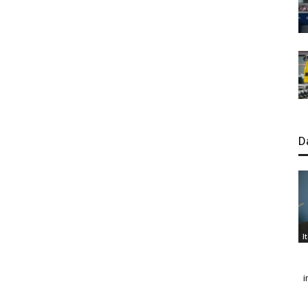
D
I
i