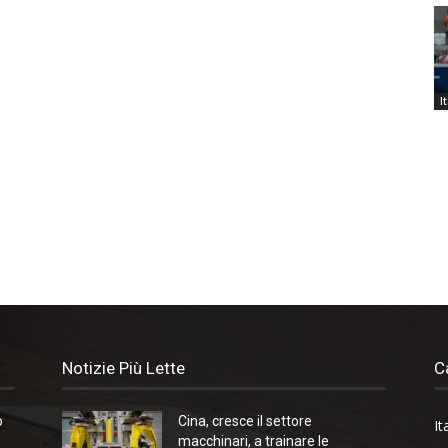
I
Notizie Più Lette
C
o
Cina, cresce il settore
It
macchinari, a trainare le