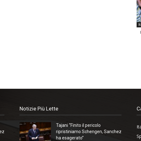
I
Notizie Più Lette
C
Tajani “Finito il pericolo
It
hez
ripristiniamo Schengen, Sanchez
Sp
ha esagerato”