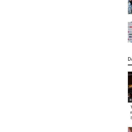
D
I
r