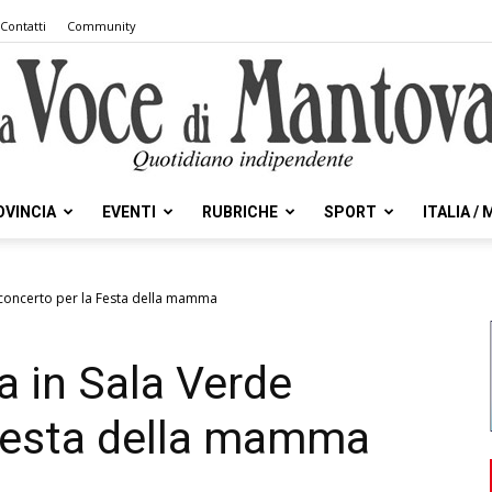
Contatti
Community
OVINCIA
EVENTI
RUBRICHE
SPORT
ITALIA /
la
 concerto per la Festa della mamma
 in Sala Verde
Voce
 Festa della mamma