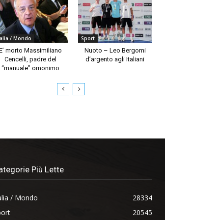
talia / Mondo
Sport
E’ morto Massimiliano
Nuoto – Leo Bergomi
Cencelli, padre del
d’argento agli Italiani
“manuale” omonimo
ategorie Più Lette
alia / Mondo
28334
ort
20545