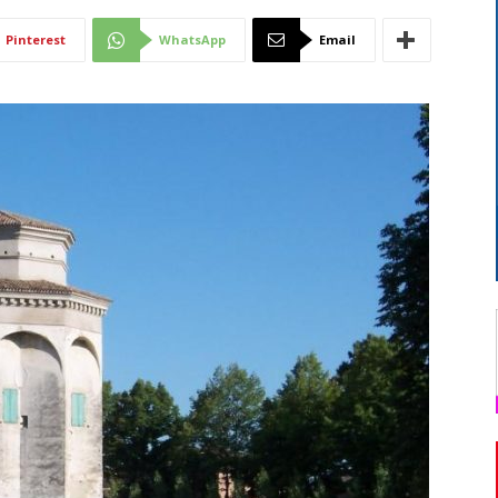
Di
Pinterest
WhatsApp
Email
Mantova