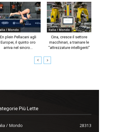
talia / Mondo
Italia / Mondo
En plein Pellacani agli
Cina, cresce il settore
Europei, il quinto oro
macchinari, a trainare le
arriva nel sincro...
“attrezzature intelligenti”
ategorie Più Lette
alia / Mondo
28313