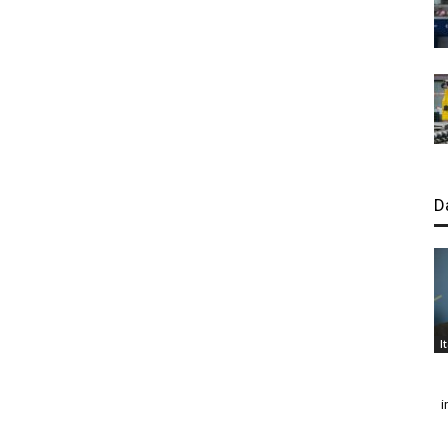
D
I
i