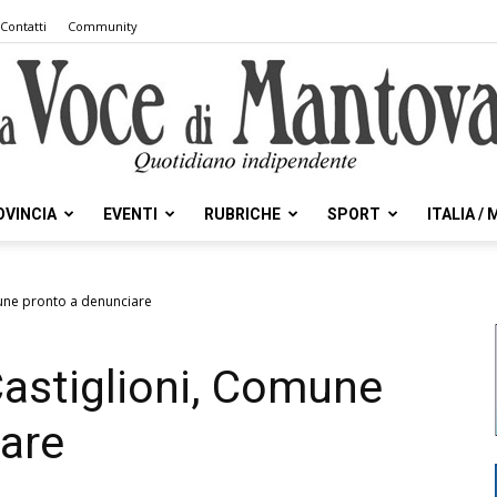
Contatti
Community
OVINCIA
EVENTI
RUBRICHE
SPORT
ITALIA /
la
mune pronto a denunciare
Castiglioni, Comune
Voce
are