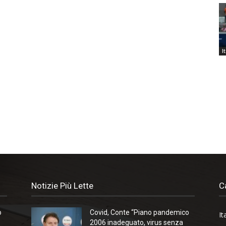
I
Notizie Più Lette
C
o
Covid, Conte “Piano pandemico
It
2006 inadeguato, virus senza