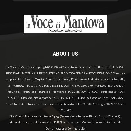
ABOUT US
La Voce di Mantova - Copyright(C)1999-2019 Vidiemme Soc. Coop TUTTI I DIRITTI SONO
RISERVATI. NESSUNA RIPRODUZIONE PERMESSA SENZA AUTORIZZAZIONE Direttore
responsabile: Alessio Tarpini Amministrazione, Direzione e Redazione: piazza Sordello,
12 - Mantova - P.IVA, C.F. e R.I. 01898140205 - R.E.A. 0207279 (Mantova) iscrizione al
Tribunale: iscritta al Tribunale di Mantova al n. 25 del 30/11/1992 - iscrizione al ROC:
n. 9363 Pubblicazione a stampa: ISSN 1594-1159 - Pubblicazione online: ISSN 2465-
132X La testata fruisce dei contributi diretti editoria L. 198/2016 e d.lgs 70/2017 (ex L.
250/90)
“La Voce di Mantova tramite la Fipeg (Federazione Italiana Piccoli Editori Giornali),
aderendo alla carta dei servizi dell'USPI ha accettato il Codice di Autodisciplina della
Comunicazione Commerciale"