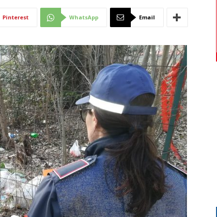
Di
Pinterest
WhatsApp
Email
Mantova