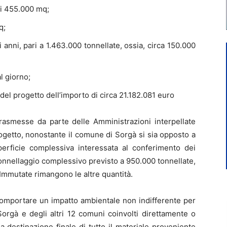
di 455.000 mq;
q;
ci anni, pari a 1.463.000 tonnellate, ossia, circa 150.000
l giorno;
el progetto dell’importo di circa 21.182.081 euro
trasmesse da parte delle Amministrazioni interpellate
rogetto, nonostante il comune di Sorgà si sia opposto a
rficie complessiva interessata al conferimento dei
il tonnellaggio complessivo previsto a 950.000 tonnellate,
. Immutate rimangono le altre quantità.
 comportare un impatto ambientale non indifferente per
orgà e degli altri 12 comuni coinvolti direttamente o
la destinazione finale di tutto il materiale proveniente