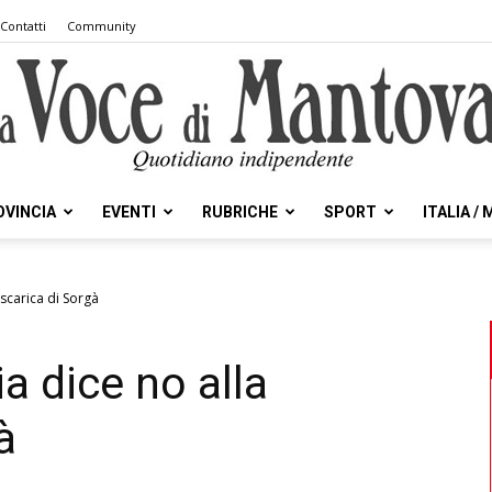
Contatti
Community
OVINCIA
EVENTI
RUBRICHE
SPORT
ITALIA /
la
iscarica di Sorgà
a dice no alla
Voce
à