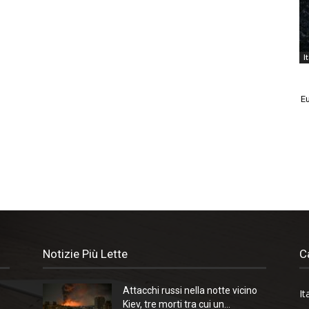
I
Eu
Notizie Più Lette
C
o
Attacchi russi nella notte vicino
It
Kiev, tre morti tra cui un...