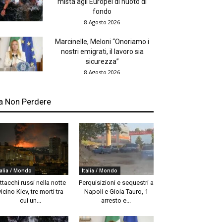
mista agli Europei di nuoto di
fondo
8 Agosto 2026
Marcinelle, Meloni “Onoriamo i
nostri emigrati, il lavoro sia
sicurezza”
8 Agosto 2026
a Non Perdere
talia / Mondo
Italia / Mondo
ttacchi russi nella notte
Perquisizioni e sequestri a
vicino Kiev, tre morti tra
Napoli e Gioia Tauro, 1
cui un...
arresto e...