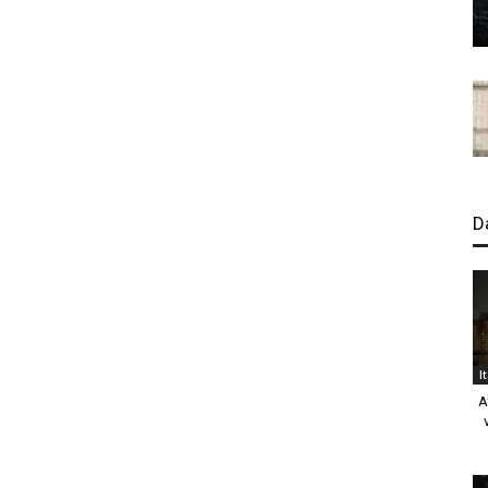
D
I
A