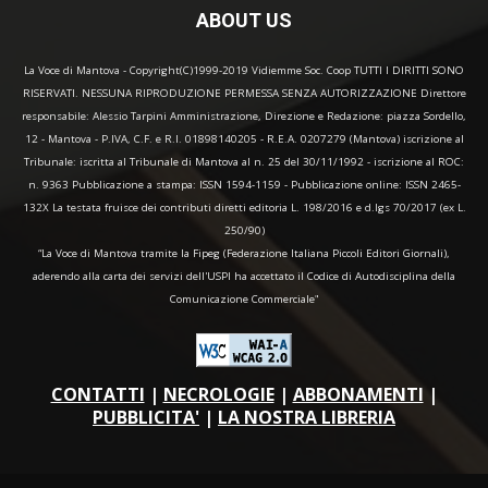
ABOUT US
La Voce di Mantova - Copyright(C)1999-2019 Vidiemme Soc. Coop TUTTI I DIRITTI SONO
RISERVATI. NESSUNA RIPRODUZIONE PERMESSA SENZA AUTORIZZAZIONE Direttore
responsabile: Alessio Tarpini Amministrazione, Direzione e Redazione: piazza Sordello,
12 - Mantova - P.IVA, C.F. e R.I. 01898140205 - R.E.A. 0207279 (Mantova) iscrizione al
Tribunale: iscritta al Tribunale di Mantova al n. 25 del 30/11/1992 - iscrizione al ROC:
n. 9363 Pubblicazione a stampa: ISSN 1594-1159 - Pubblicazione online: ISSN 2465-
132X La testata fruisce dei contributi diretti editoria L. 198/2016 e d.lgs 70/2017 (ex L.
250/90)
“La Voce di Mantova tramite la Fipeg (Federazione Italiana Piccoli Editori Giornali),
aderendo alla carta dei servizi dell'USPI ha accettato il Codice di Autodisciplina della
Comunicazione Commerciale"
CONTATTI
|
NECROLOGIE
|
ABBONAMENTI
|
PUBBLICITA'
|
LA NOSTRA LIBRERIA