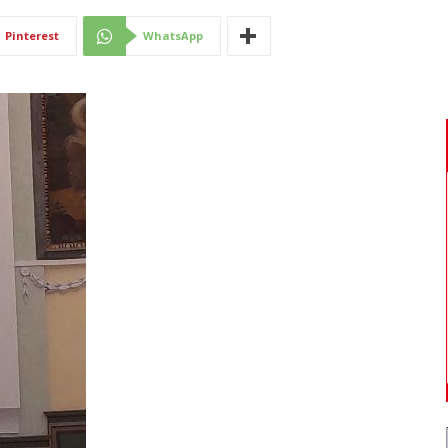
Di
Pinterest
WhatsApp
Mantova