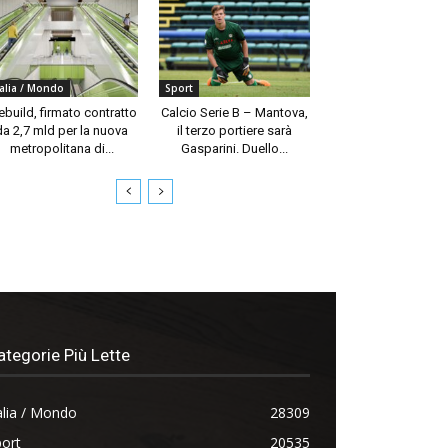
talia / Mondo
Sport
build, firmato contratto
Calcio Serie B – Mantova,
da 2,7 mld per la nuova
il terzo portiere sarà
metropolitana di...
Gasparini. Duello...
ategorie Più Lette
alia / Mondo
28309
ort
20535