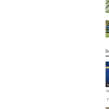
D
I
C
l