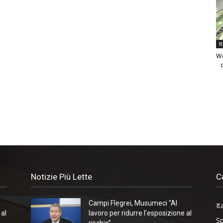
I
We
Notizie Più Lette
C
Campi Flegrei, Musumeci “Al
It
 al
lavoro per ridurre l’esposizione al
Sp
rischio”