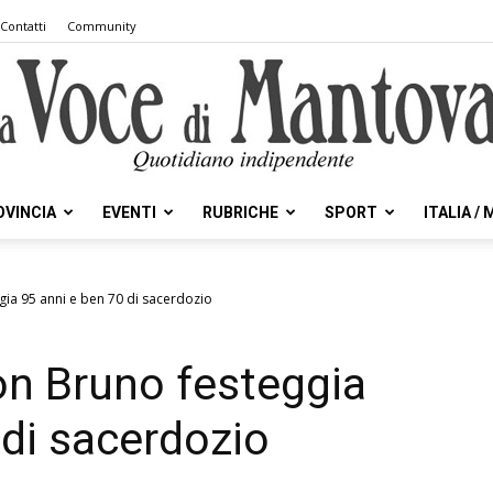
Contatti
Community
OVINCIA
EVENTI
RUBRICHE
SPORT
ITALIA /
la
gia 95 anni e ben 70 di sacerdozio
Don Bruno festeggia
Voce
 di sacerdozio