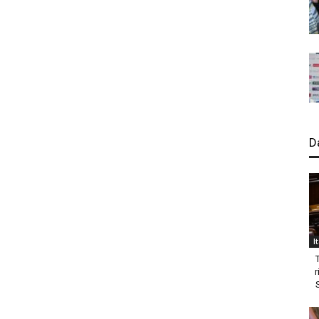
D
I
r