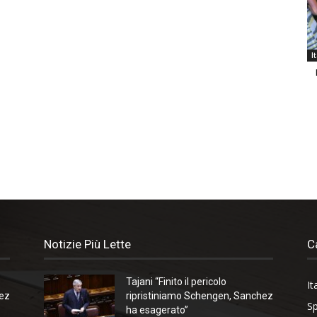
I
Notizie Più Lette
C
Tajani “Finito il pericolo
It
hez
ripristiniamo Schengen, Sanchez
Sp
ha esagerato”