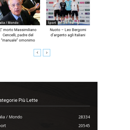
talia / Mondo
Sport
E’ morto Massimiliano
Nuoto – Leo Bergomi
Cencelli, padre del
d’argento agli Italiani
“manuale” omonimo
ategorie Più Lette
alia / Mondo
28334
ort
20545