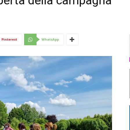
operta della campagna
Di
Pinterest
WhatsApp
Mantova