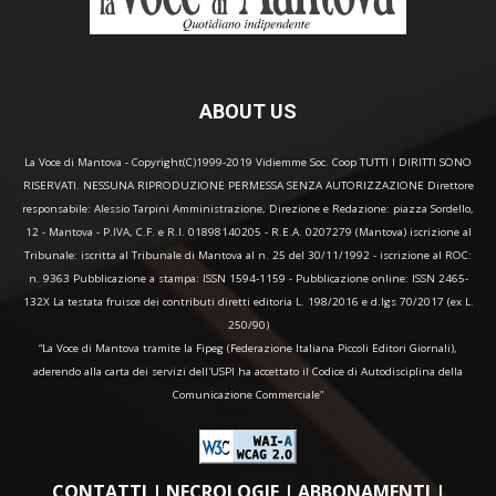
ABOUT US
La Voce di Mantova - Copyright(C)1999-2019 Vidiemme Soc. Coop TUTTI I DIRITTI SONO
RISERVATI. NESSUNA RIPRODUZIONE PERMESSA SENZA AUTORIZZAZIONE Direttore
responsabile: Alessio Tarpini Amministrazione, Direzione e Redazione: piazza Sordello,
12 - Mantova - P.IVA, C.F. e R.I. 01898140205 - R.E.A. 0207279 (Mantova) iscrizione al
Tribunale: iscritta al Tribunale di Mantova al n. 25 del 30/11/1992 - iscrizione al ROC:
n. 9363 Pubblicazione a stampa: ISSN 1594-1159 - Pubblicazione online: ISSN 2465-
132X La testata fruisce dei contributi diretti editoria L. 198/2016 e d.lgs 70/2017 (ex L.
250/90)
“La Voce di Mantova tramite la Fipeg (Federazione Italiana Piccoli Editori Giornali),
aderendo alla carta dei servizi dell'USPI ha accettato il Codice di Autodisciplina della
Comunicazione Commerciale"
CONTATTI
|
NECROLOGIE
|
ABBONAMENTI
|