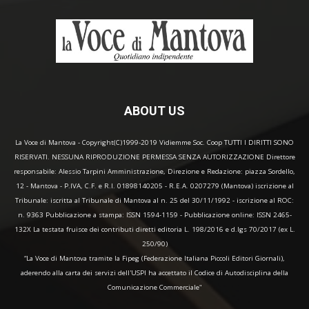
ABOUT US
La Voce di Mantova - Copyright(C)1999-2019 Vidiemme Soc. Coop TUTTI I DIRITTI SONO
RISERVATI. NESSUNA RIPRODUZIONE PERMESSA SENZA AUTORIZZAZIONE Direttore
responsabile: Alessio Tarpini Amministrazione, Direzione e Redazione: piazza Sordello,
12 - Mantova - P.IVA, C.F. e R.I. 01898140205 - R.E.A. 0207279 (Mantova) iscrizione al
Tribunale: iscritta al Tribunale di Mantova al n. 25 del 30/11/1992 - iscrizione al ROC:
n. 9363 Pubblicazione a stampa: ISSN 1594-1159 - Pubblicazione online: ISSN 2465-
132X La testata fruisce dei contributi diretti editoria L. 198/2016 e d.lgs 70/2017 (ex L.
250/90)
“La Voce di Mantova tramite la Fipeg (Federazione Italiana Piccoli Editori Giornali),
aderendo alla carta dei servizi dell'USPI ha accettato il Codice di Autodisciplina della
Comunicazione Commerciale"