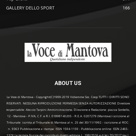
GALLERY DELLO SPORT
166
ABOUT US
La Voce di Mantova - Copyright(C)1999-2019 Vidiemme Soc. Coop TUTTI I DIRITTI SONO
RISERVATI. NESSUNA RIPRODUZIONE PERMESSA SENZA AUTORIZZAZIONE Direttore
responsabile: Alessio Tarpini Amministrazione, Direzione e Redazione: piazza Sordello,
12 - Mantova - P.IVA, C.F. e R.I. 01898140205 - R.E.A. 0207279 (Mantova) iscrizione al
Tribunale: iscritta al Tribunale di Mantova al n. 25 del 30/11/1992 - iscrizione al ROC:
n. 9363 Pubblicazione a stampa: ISSN 1594-1159 - Pubblicazione online: ISSN 2465-
132X La testata fruisce dei contributi diretti editoria L. 198/2016 e d.lgs 70/2017 (ex L.