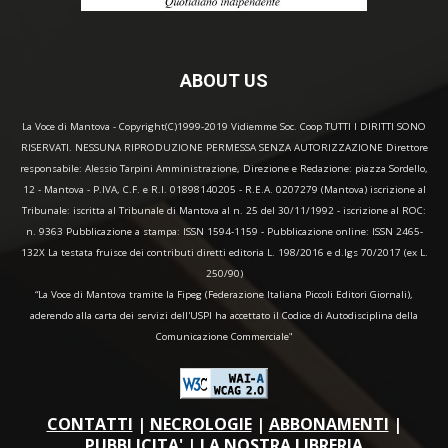
ABOUT US
La Voce di Mantova - Copyright(C)1999-2019 Vidiemme Soc. Coop TUTTI I DIRITTI SONO
RISERVATI. NESSUNA RIPRODUZIONE PERMESSA SENZA AUTORIZZAZIONE Direttore
responsabile: Alessio Tarpini Amministrazione, Direzione e Redazione: piazza Sordello,
12 - Mantova - P.IVA, C.F. e R.I. 01898140205 - R.E.A. 0207279 (Mantova) iscrizione al
Tribunale: iscritta al Tribunale di Mantova al n. 25 del 30/11/1992 - iscrizione al ROC:
n. 9363 Pubblicazione a stampa: ISSN 1594-1159 - Pubblicazione online: ISSN 2465-
132X La testata fruisce dei contributi diretti editoria L. 198/2016 e d.lgs 70/2017 (ex L.
250/90)
“La Voce di Mantova tramite la Fipeg (Federazione Italiana Piccoli Editori Giornali),
aderendo alla carta dei servizi dell'USPI ha accettato il Codice di Autodisciplina della
Comunicazione Commerciale"
CONTATTI
|
NECROLOGIE
|
ABBONAMENTI
|
PUBBLICITA'
|
LA NOSTRA LIBRERIA