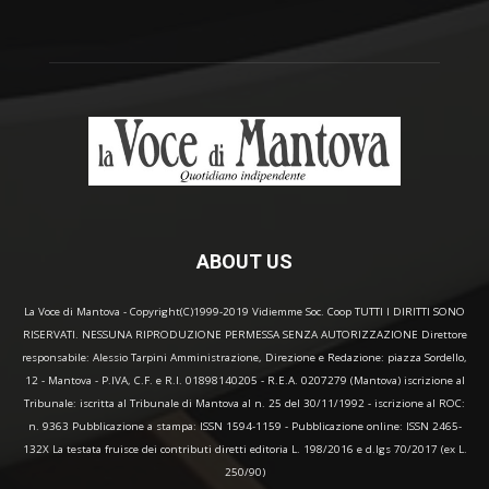
ABOUT US
La Voce di Mantova - Copyright(C)1999-2019 Vidiemme Soc. Coop TUTTI I DIRITTI SONO
RISERVATI. NESSUNA RIPRODUZIONE PERMESSA SENZA AUTORIZZAZIONE Direttore
responsabile: Alessio Tarpini Amministrazione, Direzione e Redazione: piazza Sordello,
12 - Mantova - P.IVA, C.F. e R.I. 01898140205 - R.E.A. 0207279 (Mantova) iscrizione al
Tribunale: iscritta al Tribunale di Mantova al n. 25 del 30/11/1992 - iscrizione al ROC:
n. 9363 Pubblicazione a stampa: ISSN 1594-1159 - Pubblicazione online: ISSN 2465-
132X La testata fruisce dei contributi diretti editoria L. 198/2016 e d.lgs 70/2017 (ex L.
250/90)