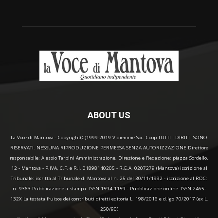
ABOUT US
La Voce di Mantova - Copyright(C)1999-2019 Vidiemme Soc. Coop TUTTI I DIRITTI SONO
RISERVATI. NESSUNA RIPRODUZIONE PERMESSA SENZA AUTORIZZAZIONE Direttore
responsabile: Alessio Tarpini Amministrazione, Direzione e Redazione: piazza Sordello,
12 - Mantova - P.IVA, C.F. e R.I. 01898140205 - R.E.A. 0207279 (Mantova) iscrizione al
Tribunale: iscritta al Tribunale di Mantova al n. 25 del 30/11/1992 - iscrizione al ROC:
n. 9363 Pubblicazione a stampa: ISSN 1594-1159 - Pubblicazione online: ISSN 2465-
132X La testata fruisce dei contributi diretti editoria L. 198/2016 e d.lgs 70/2017 (ex L.
250/90)