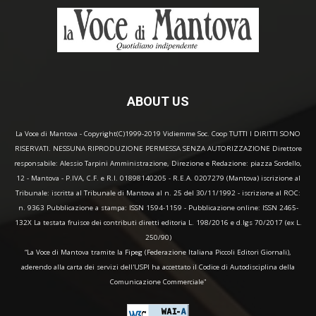
ABOUT US
La Voce di Mantova - Copyright(C)1999-2019 Vidiemme Soc. Coop TUTTI I DIRITTI SONO
RISERVATI. NESSUNA RIPRODUZIONE PERMESSA SENZA AUTORIZZAZIONE Direttore
responsabile: Alessio Tarpini Amministrazione, Direzione e Redazione: piazza Sordello,
12 - Mantova - P.IVA, C.F. e R.I. 01898140205 - R.E.A. 0207279 (Mantova) iscrizione al
Tribunale: iscritta al Tribunale di Mantova al n. 25 del 30/11/1992 - iscrizione al ROC:
n. 9363 Pubblicazione a stampa: ISSN 1594-1159 - Pubblicazione online: ISSN 2465-
132X La testata fruisce dei contributi diretti editoria L. 198/2016 e d.lgs 70/2017 (ex L.
250/90)
“La Voce di Mantova tramite la Fipeg (Federazione Italiana Piccoli Editori Giornali),
aderendo alla carta dei servizi dell'USPI ha accettato il Codice di Autodisciplina della
Comunicazione Commerciale"