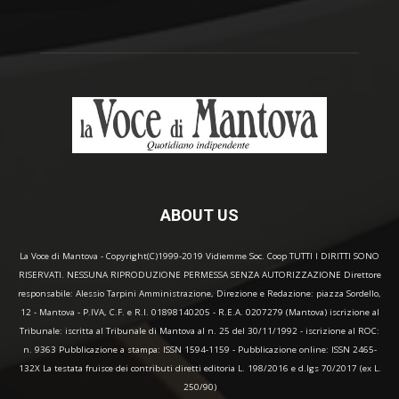
ABOUT US
La Voce di Mantova - Copyright(C)1999-2019 Vidiemme Soc. Coop TUTTI I DIRITTI SONO
RISERVATI. NESSUNA RIPRODUZIONE PERMESSA SENZA AUTORIZZAZIONE Direttore
responsabile: Alessio Tarpini Amministrazione, Direzione e Redazione: piazza Sordello,
12 - Mantova - P.IVA, C.F. e R.I. 01898140205 - R.E.A. 0207279 (Mantova) iscrizione al
Tribunale: iscritta al Tribunale di Mantova al n. 25 del 30/11/1992 - iscrizione al ROC:
n. 9363 Pubblicazione a stampa: ISSN 1594-1159 - Pubblicazione online: ISSN 2465-
132X La testata fruisce dei contributi diretti editoria L. 198/2016 e d.lgs 70/2017 (ex L.
250/90)