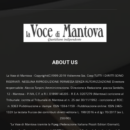
ABOUT US
La Voce di Mantova - Copyright(C)1999-2019 Vidiemme Soc. Coop TUTTI I DIRITTI SONO
RISERVATI. NESSUNA RIPRODUZIONE PERMESSA SENZA AUTORIZZAZIONE Direttore
responsabile: Alessio Tarpini Amministrazione, Direzione e Redazione: piazza Sordello,
12 - Mantova - P.IVA, C.F. e R.I. 01898140205 - R.E.A. 0207279 (Mantova) iscrizione al
Tribunale: iscritta al Tribunale di Mantova al n. 25 del 30/11/1992 - iscrizione al ROC:
n. 9363 Pubblicazione a stampa: ISSN 1594-1159 - Pubblicazione online: ISSN 2465-
132X La testata fruisce dei contributi diretti editoria L. 198/2016 e d.lgs 70/2017 (ex L.
250/90)
“La Voce di Mantova tramite la Fipeg (Federazione Italiana Piccoli Editori Giornali),