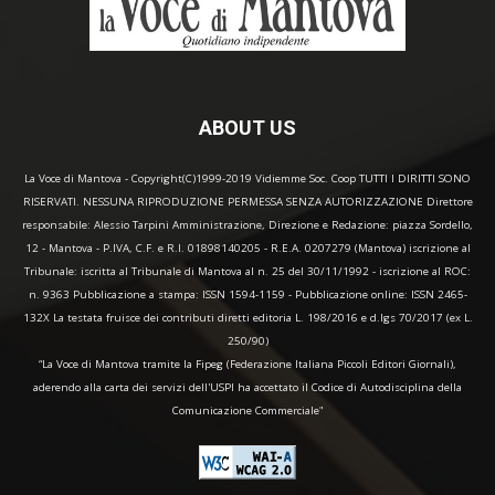
ABOUT US
La Voce di Mantova - Copyright(C)1999-2019 Vidiemme Soc. Coop TUTTI I DIRITTI SONO
RISERVATI. NESSUNA RIPRODUZIONE PERMESSA SENZA AUTORIZZAZIONE Direttore
responsabile: Alessio Tarpini Amministrazione, Direzione e Redazione: piazza Sordello,
12 - Mantova - P.IVA, C.F. e R.I. 01898140205 - R.E.A. 0207279 (Mantova) iscrizione al
Tribunale: iscritta al Tribunale di Mantova al n. 25 del 30/11/1992 - iscrizione al ROC:
n. 9363 Pubblicazione a stampa: ISSN 1594-1159 - Pubblicazione online: ISSN 2465-
132X La testata fruisce dei contributi diretti editoria L. 198/2016 e d.lgs 70/2017 (ex L.
250/90)
“La Voce di Mantova tramite la Fipeg (Federazione Italiana Piccoli Editori Giornali),
aderendo alla carta dei servizi dell'USPI ha accettato il Codice di Autodisciplina della
Comunicazione Commerciale"