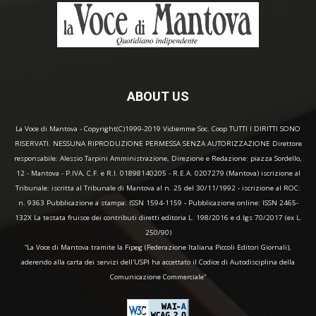
ABOUT US
La Voce di Mantova - Copyright(C)1999-2019 Vidiemme Soc. Coop TUTTI I DIRITTI SONO
RISERVATI. NESSUNA RIPRODUZIONE PERMESSA SENZA AUTORIZZAZIONE Direttore
responsabile: Alessio Tarpini Amministrazione, Direzione e Redazione: piazza Sordello,
12 - Mantova - P.IVA, C.F. e R.I. 01898140205 - R.E.A. 0207279 (Mantova) iscrizione al
Tribunale: iscritta al Tribunale di Mantova al n. 25 del 30/11/1992 - iscrizione al ROC:
n. 9363 Pubblicazione a stampa: ISSN 1594-1159 - Pubblicazione online: ISSN 2465-
132X La testata fruisce dei contributi diretti editoria L. 198/2016 e d.lgs 70/2017 (ex L.
250/90)
“La Voce di Mantova tramite la Fipeg (Federazione Italiana Piccoli Editori Giornali),
aderendo alla carta dei servizi dell'USPI ha accettato il Codice di Autodisciplina della
Comunicazione Commerciale"